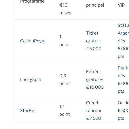
Programme
€10
principal
VIP
misés
Statu
Ticket
Arge
1
CasinoRoyal
gratuit
dès
point
€5 000
5 00
pts
Plati
Entrée
0,9
dès
LuckySpin
gratuite
point
8 00
€10 000
pts
Crédit
Or d
1,1
StarBet
tournoi
6 50
point
€7 500
pts