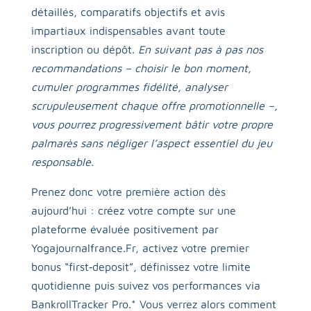
détaillés, comparatifs objectifs et avis
impartiaux indispensables avant toute
inscription ou dépôt.
En suivant pas à pas nos
recommandations – choisir le bon moment,
cumuler programmes fidélité, analyser
scrupuleusement chaque offre promotionnelle –,
vous pourrez progressivement bâtir votre propre
palmarès sans négliger l’aspect essentiel du jeu
responsable.
Prenez donc votre première action dès
aujourd’hui : créez votre compte sur une
plateforme évaluée positivement par
Yogajournalfrance.Fr, activez votre premier
bonus “first‑deposit”, définissez votre limite
quotidienne puis suivez vos performances via
BankrollTracker Pro.* Vous verrez alors comment