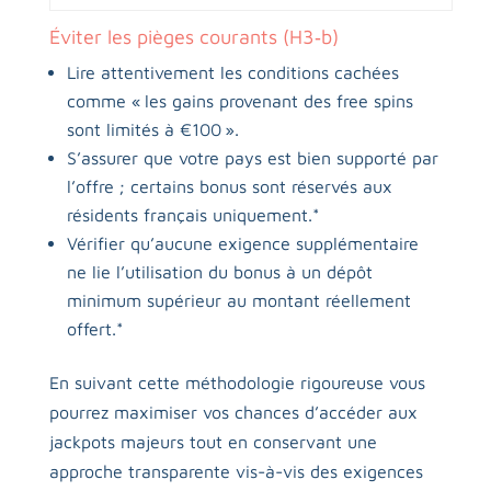
Éviter les pièges courants (H3‑b)
Lire attentivement les conditions cachées
comme « les gains provenant des free spins
sont limités à €100 ».
S’assurer que votre pays est bien supporté par
l’offre ; certains bonus sont réservés aux
résidents français uniquement.*
Vérifier qu’aucune exigence supplémentaire
ne lie l’utilisation du bonus à un dépôt
minimum supérieur au montant réellement
offert.*
En suivant cette méthodologie rigoureuse vous
pourrez maximiser vos chances d’accéder aux
jackpots majeurs tout en conservant une
approche transparente vis-à-vis des exigences