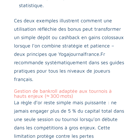
statistique.
Ces deux exemples illustrent comment une
utilisation réfléchie des bonus peut transformer
un simple dépôt ou cashback en gains colossaux
lorsque l’on combine stratégie et patience –
deux principes que Yogajournalfrance.Fr
recommande systématiquement dans ses guides
pratiques pour tous les niveaux de joueurs
français.
Gestion de bankroll adaptée aux tournois à
hauts enjeux (≈ 300 mots)
La règle d’or reste simple mais puissante : ne
jamais engager plus de 5 % du capital total dans
une seule session ou tournoi lorsqu’on débute
dans les compétitions à gros enjeux. Cette
limitation protège contre les pertes