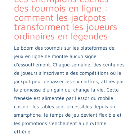
des tournois en ligne :
comment les jackpots
transforment les joueurs
ordinaires en légendes
Le boom des tournois sur les plateformes de
jeux en ligne ne montre aucun signe
d’essoufflement. Chaque semaine, des centaines
de joueurs s’inscrivent à des compétitions où le
jackpot peut dépasser les six chiffres, attirés par
la promesse d’un gain qui change la vie. Cette
frénésie est alimentée par l’essor du mobile
casino : les tables sont accessibles depuis un
smartphone, le temps de jeu devient flexible et
les promotions s’enchaînent à un rythme
effréné.