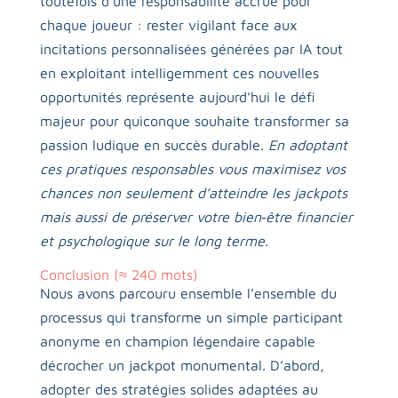
toutefois d’une responsabilité accrue pour
chaque joueur : rester vigilant face aux
incitations personnalisées générées par IA tout
en exploitant intelligemment ces nouvelles
opportunités représente aujourd’hui le défi
majeur pour quiconque souhaite transformer sa
passion ludique en succès durable.
En adoptant
ces pratiques responsables vous maximisez vos
chances non seulement d’atteindre les jackpots
mais aussi de préserver votre bien‑être financier
et psychologique sur le long terme.
Conclusion (≈ 240 mots)
Nous avons parcouru ensemble l’ensemble du
processus qui transforme un simple participant
anonyme en champion légendaire capable
décrocher un jackpot monumental. D’abord,
adopter des stratégies solides adaptées au