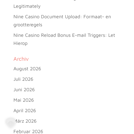
Legitimately
Nine Casino Document Upload: Formaat- en
grootteregels
Nine Casino Reload Bonus E-mail Triggers: Let
Hierop
Archiv
August 2026
Juli 2026
Juni 2026
Mai 2026
April 2026
März 2026
Februar 2026