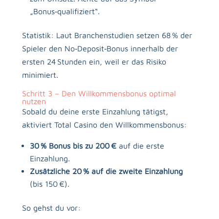
„Bonus‑qualifiziert“.
Statistik: Laut Branchenstudien setzen 68 % der
Spieler den No‑Deposit‑Bonus innerhalb der
ersten 24 Stunden ein, weil er das Risiko
minimiert.
Schritt 3 – Den Willkommensbonus optimal
nutzen
Sobald du deine erste Einzahlung tätigst,
aktiviert Total Casino den Willkommensbonus:
30 % Bonus bis zu 200 €
auf die erste
Einzahlung.
Zusätzliche 20 % auf die zweite Einzahlung
(bis 150 €).
So gehst du vor: