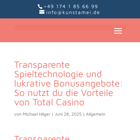
+49 174 1 85 66 99
info@kunstamei.de
Transparente
Spieltechnologie und
lukrative Bonusangebote:
So nutzt du die Vorteile
von Total Casino
von
Michael Hilger
|
Juni 28, 2025
|
Allgemein
Transparente