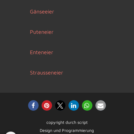
Gänseeier
Puteneier
Enteneier
Strausseneier
copyright durch script
Design und Programmierung