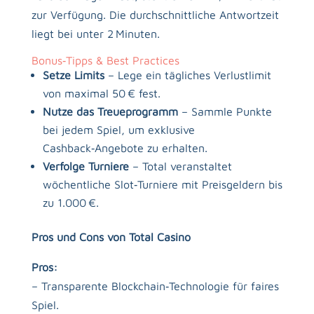
zur Verfügung. Die durchschnittliche Antwortzeit
liegt bei unter 2 Minuten.
Bonus‑Tipps & Best Practices
Setze Limits
– Lege ein tägliches Verlustlimit
von maximal 50 € fest.
Nutze das Treueprogramm
– Sammle Punkte
bei jedem Spiel, um exklusive
Cashback‑Angebote zu erhalten.
Verfolge Turniere
– Total veranstaltet
wöchentliche Slot‑Turniere mit Preisgeldern bis
zu 1.000 €.
Pros und Cons von Total Casino
Pros:
– Transparente Blockchain‑Technologie für faires
Spiel.