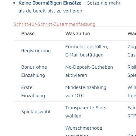
Keine übermäßigen Einsätze
– Setze nie mehr,
als du bereit bist zu verlieren.
Schritt‑für‑Schritt‑Zusammenfassung
Phase
Was zu tun
Wa
Formular ausfüllen,
Zug
Registrierung
E‑Mail bestätigen
Cas
Bonus ohne
No‑Deposit‑Guthaben
Risi
Einzahlung
aktivieren
Spi
Erste
Mindesteinzahlung
Wil
Einzahlung
von 10 €
fre
Transparente Slots
Fai
Spielauswahl
wählen
RT
Wunschmethode