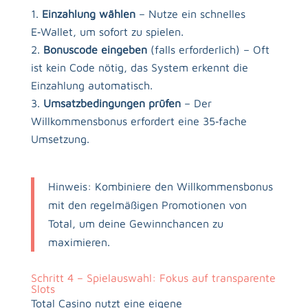
Einzahlung wählen
– Nutze ein schnelles
E‑Wallet, um sofort zu spielen.
Bonuscode eingeben
(falls erforderlich) – Oft
ist kein Code nötig, das System erkennt die
Einzahlung automatisch.
Umsatzbedingungen prüfen
– Der
Willkommensbonus erfordert eine 35‑fache
Umsetzung.
Hinweis: Kombiniere den Willkommensbonus
mit den regelmäßigen Promotionen von
Total, um deine Gewinnchancen zu
maximieren.
Schritt 4 – Spielauswahl: Fokus auf transparente
Slots
Total Casino nutzt eine eigene