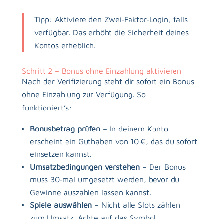
Tipp: Aktiviere den Zwei‑Faktor‑Login, falls
verfügbar. Das erhöht die Sicherheit deines
Kontos erheblich.
Schritt 2 – Bonus ohne Einzahlung aktivieren
Nach der Verifizierung steht dir sofort ein Bonus
ohne Einzahlung zur Verfügung. So
funktioniert’s:
Bonusbetrag prüfen
– In deinem Konto
erscheint ein Guthaben von 10 €, das du sofort
einsetzen kannst.
Umsatzbedingungen verstehen
– Der Bonus
muss 30‑mal umgesetzt werden, bevor du
Gewinne auszahlen lassen kannst.
Spiele auswählen
– Nicht alle Slots zählen
zum Umsatz. Achte auf das Symbol