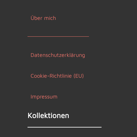
Über mich
Datenschutz­erklärung
Cookie-­Richtlinie (EU)
Impressum
Kollektionen