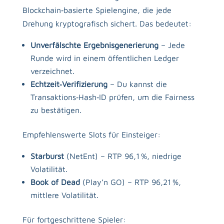
Blockchain‑basierte Spielengine, die jede
Drehung kryptografisch sichert. Das bedeutet:
Unverfälschte Ergebnisgenerierung
– Jede
Runde wird in einem öffentlichen Ledger
verzeichnet.
Echtzeit‑Verifizierung
– Du kannst die
Transaktions‑Hash‑ID prüfen, um die Fairness
zu bestätigen.
Empfehlenswerte Slots für Einsteiger:
Starburst
(NetEnt) – RTP 96,1 %, niedrige
Volatilität.
Book of Dead
(Play’n GO) – RTP 96,21 %,
mittlere Volatilität.
Für fortgeschrittene Spieler: