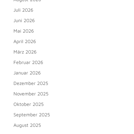
Juli 2026
Juni 2026
Mai 2026
April 2026
März 2026
Februar 2026
Januar 2026
Dezember 2025
November 2025
Oktober 2025
September 2025
August 2025